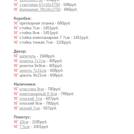
стартовая 67х16х2750
- 598руб.
финишная 78х16х2750
- 680руб.
Коробки:
притворная планка - 680руб.
стойка 7см - 1451руб.
стойка 8см - 1451руб.
стойка компланарная 7.7см - 1451руб.
стойка тонкая 7см - 1106руб.
Декор:
капитель
- 1948руб.
розетка 7x7см
- 405руб.
розетка 9x9см - 405руб.
цоколь 7x21см
- 608руб.
цоколь 9x21см - 608руб.
Наличники:
классика 9см
- 780руб.
компланарный 8.3см
- 780руб.
плоский 7см
- 607руб.
плоский 9см - 780руб.
резной 7см
- 567руб.
Плинтус:
10см
- 1195руб.
7.5см
- 1001руб.