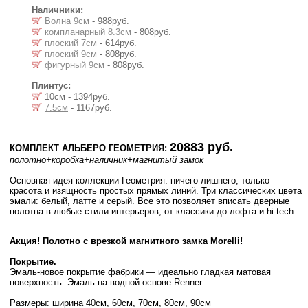
Наличники:
Волна 9см
- 988руб.
компланарный 8.3см
- 808руб.
плоский 7см
- 614руб.
плоский 9см
- 808руб.
фигурный 9см
- 808руб.
Плинтус:
10см - 1394руб.
7.5см
- 1167руб.
20883 руб.
КОМПЛЕКТ АЛЬБЕРО ГЕОМЕТРИЯ:
полотно
+коробка
+наличник
+магнитый замок
Основная идея коллекции Геометрия: ничего лишнего, только
красота и изящность простых прямых линий. Три классических цвета
эмали: белый, латте и серый. Все это позволяет вписать дверные
полотна в любые стили интерьеров, от классики до лофта и hi-tech.
Акция! Полотно с врезкой магнитного замка Morelli!
Покрытие.
Эмаль-новое покрытие фабрики — идеально гладкая матовая
поверхность. Эмаль на водной основе Renner.
Размеры: ширина 40см, 60см, 70см, 80см, 90см