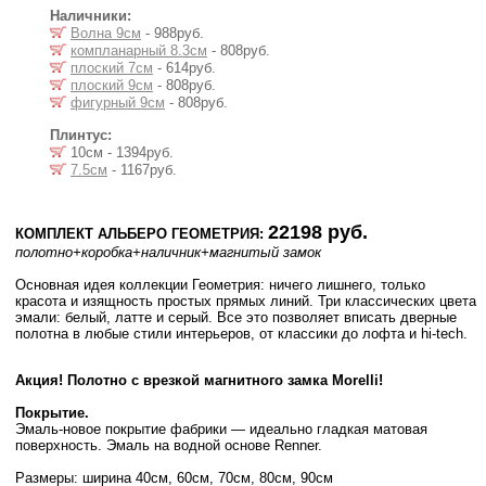
Наличники:
Волна 9см
- 988руб.
компланарный 8.3см
- 808руб.
плоский 7см
- 614руб.
плоский 9см
- 808руб.
фигурный 9см
- 808руб.
Плинтус:
10см - 1394руб.
7.5см
- 1167руб.
22198 руб.
КОМПЛЕКТ АЛЬБЕРО ГЕОМЕТРИЯ:
полотно
+коробка
+наличник
+магнитый замок
Основная идея коллекции Геометрия: ничего лишнего, только
красота и изящность простых прямых линий. Три классических цвета
эмали: белый, латте и серый. Все это позволяет вписать дверные
полотна в любые стили интерьеров, от классики до лофта и hi-tech.
Акция! Полотно с врезкой магнитного замка Morelli!
Покрытие.
Эмаль-новое покрытие фабрики — идеально гладкая матовая
поверхность. Эмаль на водной основе Renner.
Размеры: ширина 40см, 60см, 70см, 80см, 90см