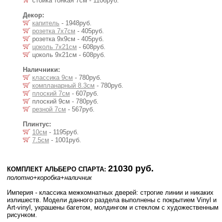
стойка тонкая 7см - 1106руб.
Декор:
капитель
- 1948руб.
розетка 7x7см
- 405руб.
розетка 9x9см - 405руб.
цоколь 7x21см
- 608руб.
цоколь 9x21см - 608руб.
Наличники:
классика 9см
- 780руб.
компланарный 8.3см
- 780руб.
плоский 7см
- 607руб.
плоский 9см - 780руб.
резной 7см
- 567руб.
Плинтус:
10см
- 1195руб.
7.5см
- 1001руб.
21030 руб.
КОМПЛЕКТ АЛЬБЕРО СПАРТА:
полотно
+коробка
+наличник
Империя - клаcсика межкомнатных дверей: строгие линии и никаких
излишеств. Модели данного раздела выполнены с покрытием Vinyl и
Art-vinyl, украшены багетом, молдингом и стеклом с художественным
рисунком.