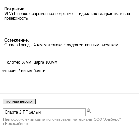
Покрытие.
VINYL-новое современное покрытие — идеально гладкая матовая
поверхность
Остекление.
Стекло Гранд - 4 мм мателюкс с художественным рисунком
Полотно
37мм, царга 100мм
империя
/
винил белый
При оформлении сайта использованы материалы ООО "Альберо"
г.Новосибирск.
Двери Альберо
- напрямую из Новосибирска
Юридическая информация
КОРЗИНА