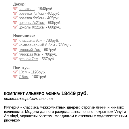
Декор:
капитель
- 1948руб.
розетка 7x7см
- 405руб.
розетка 9x9см - 405руб.
цоколь 7x21см
- 608руб.
цоколь 9x21см - 608руб.
Наличники:
классика 9см
- 780руб.
компланарный 8.3см
- 780руб.
плоский 7см
- 607руб.
плоский 9см - 780руб.
резной 7см
- 567руб.
Плинтус:
10см
- 1195руб.
7.5см
- 1001руб.
18449 руб.
КОМПЛЕКТ АЛЬБЕРО АФИНА:
полотно
+коробка
+наличник
Империя - клаcсика межкомнатных дверей: строгие линии и никаких
излишеств. Модели данного раздела выполнены с покрытием Vinyl и
Art-vinyl, украшены багетом, молдингом и стеклом с художественным
рисунком.