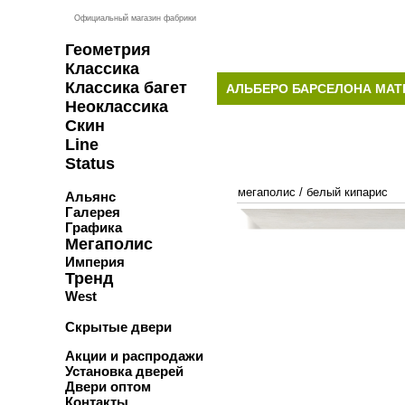
Официальный магазин фабрики
Геометрия
Классика
Классика багет
АЛЬБЕРО БАРСЕЛОНА МАТ
Неоклассика
Скин
Line
Status
мегаполис
/
белый кипарис
Альянс
Галерея
Графика
Мегаполис
Империя
Тренд
West
Скрытые двери
Акции и распродажи
Установка дверей
Двери оптом
Контакты