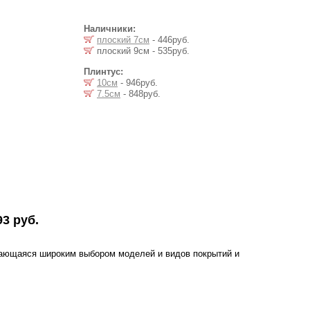
Наличники:
плоский 7см
- 446руб.
плоский 9см - 535руб.
Плинтус:
10см
- 946руб.
7.5см
- 848руб.
93 руб.
чающаяся широким выбором моделей и видов покрытий и