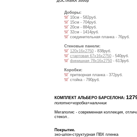
ДОСТАВКА 3000р
Доборы:
10см - 582руб.
15см - 704руб.
20см - 884руб.
32см - 1414руб.
соединительная планка - 76руб.
Стеновые панели:
120х16х2750
- 838руб.
стартовая 67х16х2750
- 540руб.
финишная 78х16х2750
- 613руб.
Коробки:
притворная планка - 372руб.
стойка - 790руб.
127
КОМПЛЕКТ АЛЬБЕРО БАРСЕЛОНА:
полотно
+коробка
+наличник
Мегаполис - современная коллекция, отли
стекол..
Покрытие.
эко-шпон-структурная ПВХ пленка