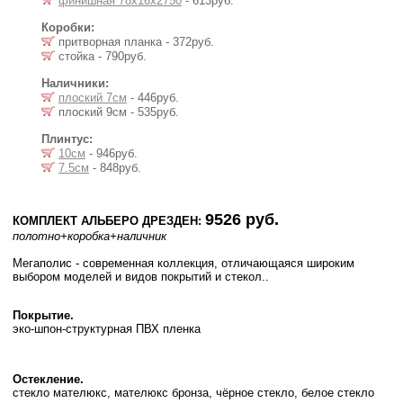
финишная 78х16х2750
- 613руб.
Коробки:
притворная планка - 372руб.
стойка - 790руб.
Наличники:
плоский 7см
- 446руб.
плоский 9см - 535руб.
Плинтус:
10см
- 946руб.
7.5см
- 848руб.
9526 руб.
КОМПЛЕКТ АЛЬБЕРО ДРЕЗДЕН:
полотно
+коробка
+наличник
Мегаполис - современная коллекция, отличающаяся широким
выбором моделей и видов покрытий и стекол..
Покрытие.
эко-шпон-структурная ПВХ пленка
Остекление.
стекло мателюкс, мателюкс бронза, чёрное стекло, белое стекло