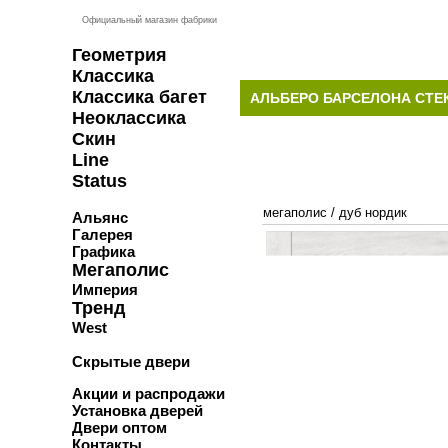
Официальный магазин фабрики
Геометрия
Классика
Классика багет
АЛЬБЕРО БАРСЕЛОНА СТЕ
Неоклассика
Скин
Line
Status
мегаполис
/
дуб нордик
Альянс
Галерея
Графика
Мегаполис
Империя
Тренд
West
Скрытые двери
Акции и распродажи
Установка дверей
Двери оптом
Контакты