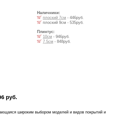
Наличники:
плоский 7см
- 446руб.
плоский 9см - 535руб.
Плинтус:
10см
- 946руб.
7.5см
- 848руб.
96 руб.
чающаяся широким выбором моделей и видов покрытий и