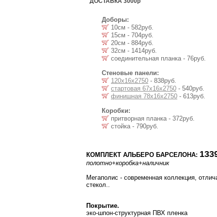
ДОСТАВКА 3000р
Доборы:
10см - 582руб.
15см - 704руб.
20см - 884руб.
32см - 1414руб.
соединительная планка - 76руб.
Стеновые панели:
120х16х2750
- 838руб.
стартовая 67х16х2750
- 540руб.
финишная 78х16х2750
- 613руб.
Коробки:
притворная планка - 372руб.
стойка - 790руб.
133
КОМПЛЕКТ АЛЬБЕРО БАРСЕЛОНА:
полотно
+коробка
+наличник
Мегаполис - современная коллекция, отли
стекол..
Покрытие.
эко-шпон-структурная ПВХ пленка