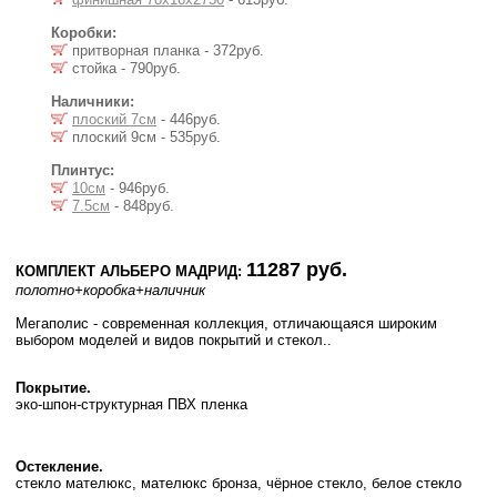
Коробки:
притворная планка - 372руб.
стойка - 790руб.
Наличники:
плоский 7см
- 446руб.
плоский 9см - 535руб.
Плинтус:
10см
- 946руб.
7.5см
- 848руб.
11287 руб.
КОМПЛЕКТ АЛЬБЕРО МАДРИД:
полотно
+коробка
+наличник
Мегаполис - современная коллекция, отличающаяся широким
выбором моделей и видов покрытий и стекол..
Покрытие.
эко-шпон-структурная ПВХ пленка
Остекление.
стекло мателюкс, мателюкс бронза, чёрное стекло, белое стекло