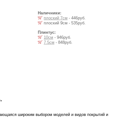
Наличники:
плоский 7см
- 446руб.
плоский 9см - 535руб.
Плинтус:
10см
- 946руб.
7.5см
- 848руб.
.
чающаяся широким выбором моделей и видов покрытий и