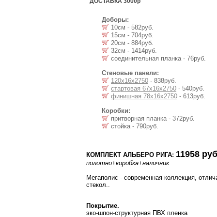
ДОСТАВКА 3000р
Доборы:
10см - 582руб.
15см - 704руб.
20см - 884руб.
32см - 1414руб.
соединительная планка - 76руб.
Стеновые панели:
120х16х2750
- 838руб.
стартовая 67х16х2750
- 540руб.
финишная 78х16х2750
- 613руб.
Коробки:
притворная планка - 372руб.
стойка - 790руб.
11958 руб
КОМПЛЕКТ АЛЬБЕРО РИГА:
полотно
+коробка
+наличник
Мегаполис - современная коллекция, отли
стекол..
Покрытие.
эко-шпон-структурная ПВХ пленка