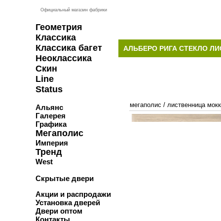
Официальный магазин фабрики
Геометрия
Классика
Классика багет
АЛЬБЕРО РИГА СТЕКЛО Л
Неоклассика
Скин
Line
Status
мегаполис
/
лиственница мок
Альянс
Галерея
Графика
Мегаполис
Империя
Тренд
West
Скрытые двери
Акции и распродажи
Установка дверей
Двери оптом
Контакты