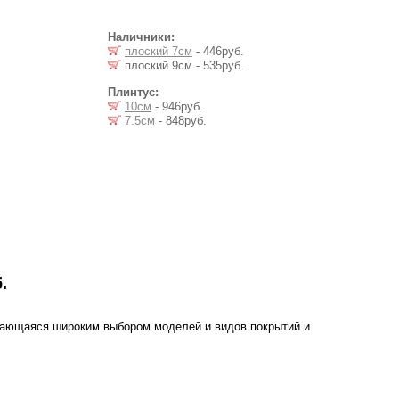
Наличники:
плоский 7см
- 446руб.
плоский 9см - 535руб.
Плинтус:
10см
- 946руб.
7.5см
- 848руб.
.
чающаяся широким выбором моделей и видов покрытий и