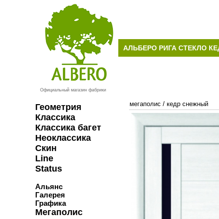
АЛЬБЕРО РИГА СТЕКЛО К
Официальный магазин фабрики
мегаполис
/
кедр снежный
Геометрия
Классика
Классика багет
Неоклассика
Скин
Line
Status
Альянс
Галерея
Графика
Мегаполис