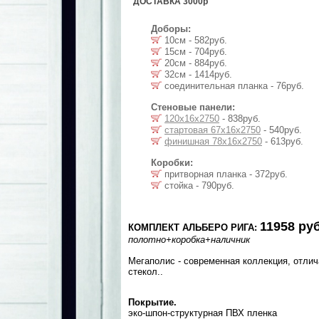
ДОСТАВКА 3000р
Доборы:
10см - 582руб.
15см - 704руб.
20см - 884руб.
32см - 1414руб.
соединительная планка - 76руб.
Стеновые панели:
120х16х2750
- 838руб.
стартовая 67х16х2750
- 540руб.
финишная 78х16х2750
- 613руб.
Коробки:
притворная планка - 372руб.
стойка - 790руб.
11958 руб
КОМПЛЕКТ АЛЬБЕРО РИГА:
полотно
+коробка
+наличник
Мегаполис - современная коллекция, отли
стекол..
Покрытие.
эко-шпон-структурная ПВХ пленка