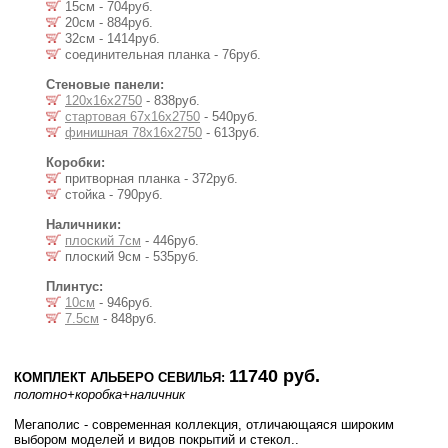
15см - 704руб.
20см - 884руб.
32см - 1414руб.
соединительная планка - 76руб.
Стеновые панели:
120х16х2750
- 838руб.
стартовая 67х16х2750
- 540руб.
финишная 78х16х2750
- 613руб.
Коробки:
притворная планка - 372руб.
стойка - 790руб.
Наличники:
плоский 7см
- 446руб.
плоский 9см - 535руб.
Плинтус:
10см
- 946руб.
7.5см
- 848руб.
11740 руб.
КОМПЛЕКТ АЛЬБЕРО СЕВИЛЬЯ:
полотно
+коробка
+наличник
Мегаполис - современная коллекция, отличающаяся широким
выбором моделей и видов покрытий и стекол..