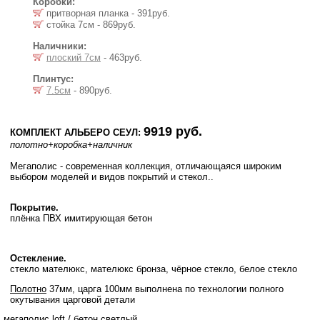
Коробки:
притворная планка - 391руб.
стойка 7см - 869руб.
Наличники:
плоский 7см
- 463руб.
Плинтус:
7.5см
- 890руб.
9919 руб.
КОМПЛЕКТ АЛЬБЕРО СЕУЛ:
полотно
+коробка
+наличник
Мегаполис - современная коллекция, отличающаяся широким
выбором моделей и видов покрытий и стекол..
Покрытие.
плёнка ПВХ имитирующая бетон
Остекление.
стекло мателюкс, мателюкс бронза, чёрное стекло, белое стекло
Полотно
37мм, царга 100мм выполнена по технологии полного
окутывания царговой детали
мегаполис loft
/
бетон светлый