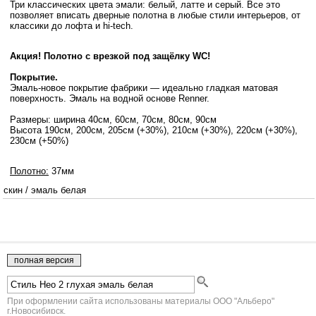
Три классических цвета эмали: белый, латте и серый. Все это
позволяет вписать дверные полотна в любые стили интерьеров, от
классики до лофта и hi-tech.
Акция! Полотно с врезкой под защёлку WC!
Покрытие.
Эмаль-новое покрытие фабрики — идеально гладкая матовая
поверхность. Эмаль на водной основе Renner.
Размеры: ширина 40см, 60см, 70см, 80см, 90см
Высота 190см, 200см, 205см (+30%), 210см (+30%), 220см (+30%),
230см (+50%)
Полотно:
37мм
скин
/
эмаль белая
При оформлении сайта использованы материалы ООО "Альберо"
г.Новосибирск.