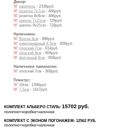
Декор:
капитель
- 2338руб.
розетка 7х7см
- 486руб.
розетка 9х9см - 486руб.
цоколь 7х21см
- 729руб.
цоколь 9х21см - 729руб.
Наличники:
Волна 9см
- 988руб.
компланарный 8.3см
- 808руб.
плоский 7см
- 614руб.
плоский 9см
- 808руб.
фигурный 9см
- 808руб.
Наличники ламинатин:
плоский 7см - 368руб.
Плинтус:
10см - 1394руб.
7.5см
- 1167руб.
15702 руб.
КОМПЛЕКТ АЛЬБЕРО СТИЛЬ:
полотно
+коробка
+наличник
КОМПЛЕКТ С ЭКОНОМ ПОГОНАЖЕМ: 12562 РУБ.
полотно
+коробка
+наличник