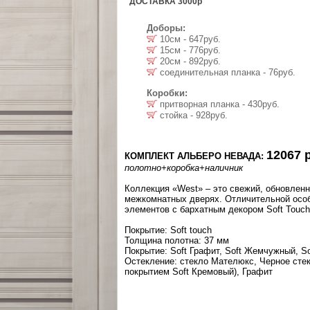
ДОСТАВКА 3000р
Доборы:
10см - 647руб.
15см - 776руб.
20см - 892руб.
соединительная планка - 76руб.
Коробки:
притворная планка - 430руб.
стойка - 928руб.
12067 
КОМПЛЕКТ АЛЬБЕРО НЕВАДА:
полотно
+коробка
+наличник
Коллекция «West» – это свежий, обновлен
межкомнатных дверях. Отличительной осо
элементов с бархатным декором Soft Touch
Покрытие: Soft touch
Толщина полотна: 37 мм
Покрытие: Soft Графит, Soft Жемчужный, S
Остекление: стекло Мателюкс, Черное стек
покрытием Soft Кремовый), Графит