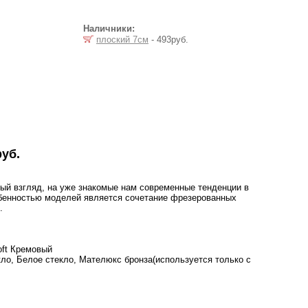
Наличники:
плоский 7см
- 493руб.
руб.
ный взгляд, на уже знакомые нам современные тенденции в
бенностью моделей является сочетание фрезерованных
.
oft Кремовый
ло, Белое стекло, Мателюкс бронза(используется только с