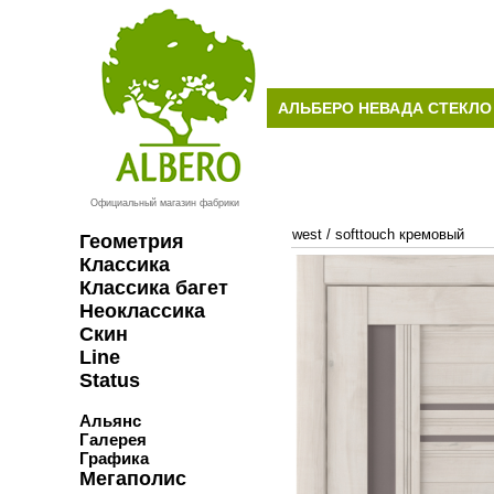
АЛЬБЕРО НЕВАДА СТЕКЛ
Официальный магазин фабрики
west
/
softtouch кремовый
Геометрия
Классика
Классика багет
Неоклассика
Скин
Line
Status
Альянс
Галерея
Графика
Мегаполис